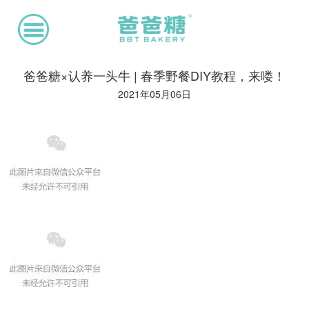
爸爸糖×认养一头牛 | 春季野餐DIY教程，来喽！
2021年05月06日