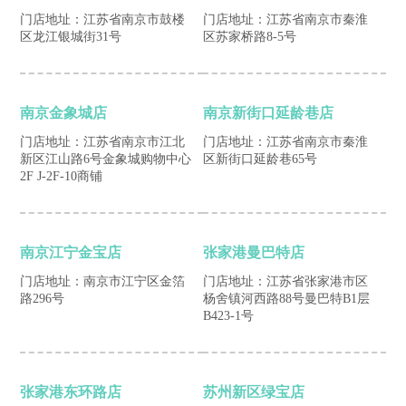
门店地址：江苏省南京市鼓楼
门店地址：江苏省南京市秦淮
区龙江银城街31号
区苏家桥路8-5号
南京金象城店
南京新街口延龄巷店
门店地址：江苏省南京市江北
门店地址：江苏省南京市秦淮
新区江山路6号金象城购物中心
区新街口延龄巷65号
2F J-2F-10商铺
南京江宁金宝店
张家港曼巴特店
门店地址：南京市江宁区金箔
门店地址：江苏省张家港市区
路296号
杨舍镇河西路88号曼巴特B1层
B423-1号
张家港东环路店
苏州新区绿宝店