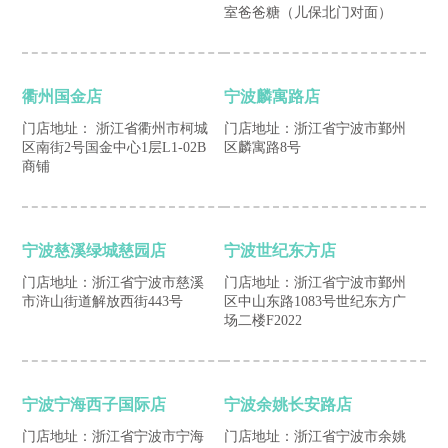
室爸爸糖（儿保北门对面）
衢州国金店
宁波麟寓路店
门店地址： 浙江省衢州市柯城
门店地址：浙江省宁波市鄞州
区南街2号国金中心1层L1-02B
区麟寓路8号
商铺
宁波慈溪绿城慈园店
宁波世纪东方店
门店地址：浙江省宁波市慈溪
门店地址：浙江省宁波市鄞州
市浒山街道解放西街443号
区中山东路1083号世纪东方广
场二楼F2022
宁波宁海西子国际店
宁波余姚长安路店
门店地址：浙江省宁波市宁海
门店地址：浙江省宁波市余姚