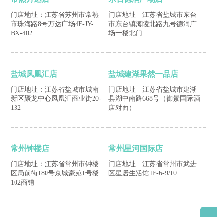
门店地址：江苏省苏州市常熟
门店地址：江苏省盐城市东台
市珠海路8号万达广场4F-JY-
市东台镇海陵北路九号德润广
BX-402
场一楼北门
盐城凤凰汇店
盐城建湖果然一品店
门店地址：江苏省盐城市城南
门店地址：江苏省盐城市建湖
新区聚龙中心凤凰汇商业街20-
县湖中南路668号（御景国际酒
132
店对面）
常州钟楼店
常州星河国际店
门店地址：江苏省常州市钟楼
门店地址：江苏省常州市武进
区局前街180号京城豪苑1号楼
区星居生活馆1F-6-9/10
102商铺