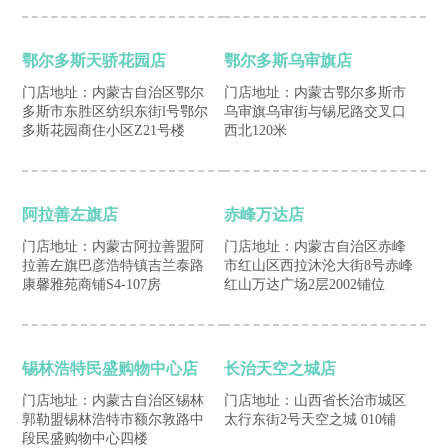
鄂尔多斯天骄花园店
鄂尔多斯乌审旗店
门店地址：内蒙古自治区鄂尔
门店地址：内蒙古鄂尔多斯市
多斯市东胜区纺织东街l号鄂尔
乌审旗乌审街与锡尼路交叉口
多斯花园商住小区Z21号楼
西北120米
阿拉善左旗店
赤峰万达店
门店地址：内蒙古阿拉善盟阿
门店地址：内蒙古自治区赤峰
拉善左旗巴彦浩特镇吉兰泰路
市红山区西拉沐沦大街8号赤峰
康馨雅苑商铺S4-107房
红山万达广场2层2002铺位
锡林浩特民盛购物中心店
长治天空之城店
门店地址：内蒙古自治区锡林
门店地址：山西省长治市城区
郭勒盟锡林浩特市额尔敦路中
太行东街2号天空之城 010铺
段民盛购物中心四楼