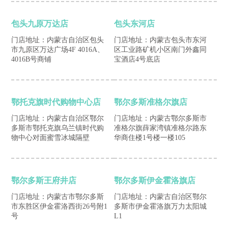
包头九原万达店
包头东河店
门店地址：内蒙古自治区包头
门店地址：内蒙古包头市东河
市九原区万达广场4F 4016A、
区工业路矿机小区南门外鑫同
4016B号商铺
宝酒店4号底店
鄂托克旗时代购物中心店
鄂尔多斯准格尔旗店
门店地址：内蒙古自治区鄂尔
门店地址：内蒙古鄂尔多斯市
多斯市鄂托克旗乌兰镇时代购
准格尔旗薛家湾镇准格尔路东
物中心对面蜜雪冰城隔壁
华商住楼1号楼一楼105
鄂尔多斯王府井店
鄂尔多斯伊金霍洛旗店
门店地址：内蒙古市鄂尔多斯
门店地址：内蒙古自治区鄂尔
市东胜区伊金霍洛西街26号附1
多斯市伊金霍洛旗万力太阳城
号
L1