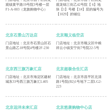
观镇黄平路19号院3号楼一层
观龙锦三街乙42号院【 6】地
F1-A-003（龙旗购物中心）
块【1】号楼【1#】层的编号为
【1029】的铺位
北京石景山万达店
北京顺义临空店
门店地址：北京市石景山区石
门店地址：北京市顺义区中粮
景山路乙18号院4号楼2F-230
祥云小镇安宁街7号院22-5号
北京西三旗万象汇店
北京超极合生汇店
门店地址：北京市海淀区建材
门店地址：北京市昌平区北清
城东33号西三旗万象汇L405
路1号院(B2)1号地下二层LG2-
223
北京远洋未来汇店
北京悠唐购物中心店