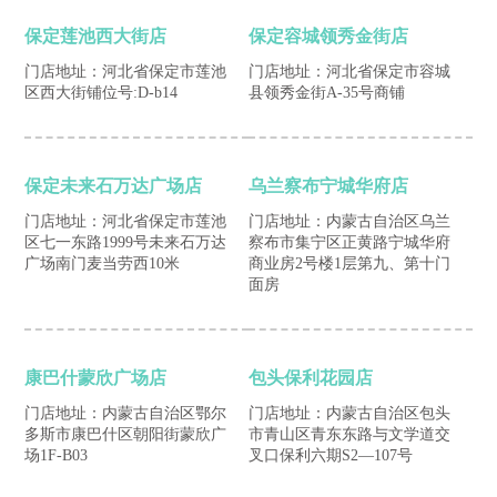
保定莲池西大街店
保定容城领秀金街店
门店地址：河北省保定市莲池
门店地址：河北省保定市容城
区西大街铺位号:D-b14
县领秀金街A-35号商铺
保定未来石万达广场店
乌兰察布宁城华府店
门店地址：河北省保定市莲池
门店地址：内蒙古自治区乌兰
区七一东路1999号未来石万达
察布市集宁区正黄路宁城华府
广场南门麦当劳西10米
商业房2号楼1层第九、第十门
面房
康巴什蒙欣广场店
包头保利花园店
门店地址：内蒙古自治区鄂尔
门店地址：内蒙古自治区包头
多斯市康巴什区朝阳街蒙欣广
市青山区青东东路与文学道交
场1F-B03
叉口保利六期S2—107号